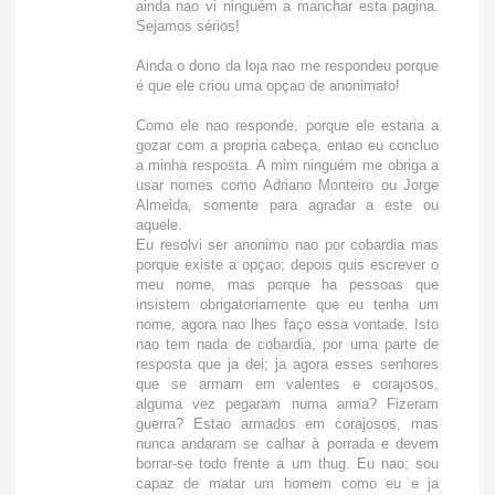
ainda nao vi ninguém a manchar esta pagina.
Sejamos sérios!
Ainda o dono da loja nao me respondeu porque
é que ele criou uma opçao de anonimato!
Como ele nao responde, porque ele estaria a
gozar com a propria cabeça, entao eu concluo
a minha resposta. A mim ninguém me obriga a
usar nomes como Adriano Monteiro ou Jorge
Almeida, somente para agradar a este ou
aquele.
Eu resolvi ser anonimo nao por cobardia mas
porque existe a opçao; depois quis escrever o
meu nome, mas porque ha pessoas que
insistem obrigatoriamente que eu tenha um
nome, agora nao lhes faço essa vontade. Isto
nao tem nada de cobardia, por uma parte de
resposta que ja dei; ja agora esses senhores
que se armam em valentes e corajosos,
alguma vez pegaram numa arma? Fizeram
guerra? Estao armados em corajosos, mas
nunca andaram se calhar à porrada e devem
borrar-se todo frente a um thug. Eu nao; sou
capaz de matar um homem como eu e ja