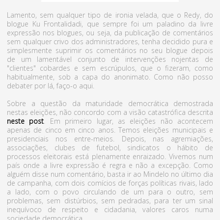
Lamento, sem qualquer tipo de ironia velada, que o Redy, do
blogue Ku Frontalidadi, que sempre foi um paladino da livre
expressão nos blogues, ou seja, da publicação de comentários
sem qualquer crivo dos administradores, tenha decidido pura e
simplesmente suprimir os comentários no seu blogue depois
de um lamentável conjunto de intervenções nojentas de
"clientes" cobardes e sem escrúpulos, que o fizeram, como
habitualmente, sob a capa do anonimato. Como não posso
debater por lá, faço-o aqui.
Sobre a questão da maturidade democrática demostrada
nestas eleições, não concordo com a visão catastrófica descrita
neste post
. Em primeiro lugar, as eleições não acontecem
apenas de cinco em cinco anos. Temos eleições municipais e
presidenciais nos entre-meios. Depois, nas agremiações,
associações, clubes de futebol, sindicatos o hábito de
processos eleitorais está plenamente enraizado. Vivemos num
país onde a livre expressão é regra e não a excepção. Como
alguém disse num comentário, basta ir ao Mindelo no último dia
de campanha, com dois comícios de forças políticas rivais, lado
a lado, com o povo circulando de um para o outro, sem
problemas, sem distúrbios, sem pedradas, para ter um sinal
inequívoco de respeito e cidadania, valores caros numa
sociedade democrática.