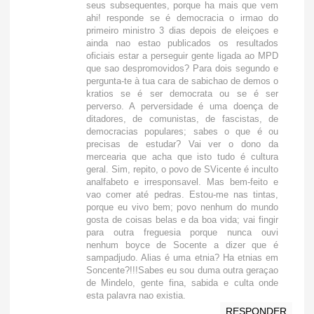
seus subsequentes, porque ha mais que vem
ahi! responde se é democracia o irmao do
primeiro ministro 3 dias depois de eleiçoes e
ainda nao estao publicados os resultados
oficiais estar a perseguir gente ligada ao MPD
que sao despromovidos? Para dois segundo e
pergunta-te à tua cara de sabichao de demos o
kratios se é ser democrata ou se é ser
perverso. A perversidade é uma doença de
ditadores, de comunistas, de fascistas, de
democracias populares; sabes o que é ou
precisas de estudar? Vai ver o dono da
mercearia que acha que isto tudo é cultura
geral. Sim, repito, o povo de SVicente é inculto
analfabeto e irresponsavel. Mas bem-feito e
vao comer até pedras. Estou-me nas tintas,
porque eu vivo bem; povo nenhum do mundo
gosta de coisas belas e da boa vida; vai fingir
para outra freguesia porque nunca ouvi
nenhum boyce de Socente a dizer que é
sampadjudo. Alias é uma etnia? Ha etnias em
Soncente?!!!Sabes eu sou duma outra geraçao
de Mindelo, gente fina, sabida e culta onde
esta palavra nao existia.
RESPONDER