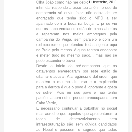
Olha João como não me deixo
11 fevereiro, 2011
intimidar respondo a esse teu anónimo que de
democracia só ouviu falar: não deixa de ser
engraçado que tenha sido o MPD a ser
apanhado com a boca na botija. E já se viu
que os cabo-verdianos estão de olhos abertos
e repararam nos meios empregues pela
campanha do Veiga, sem paralelo e com um
exibicionismo que ofendeu toda a gente aqui
na Praia pelo menos. Alguns tentam encapotar
e meter tudo no mesmo saco... mas não se
pode esconder o óbvio
Desde o início da pré-campanha que os
cataventos enveredaram por este estilo de
difamar e acusar. A arrogância é dal ordem que
mantém o mesmo discurso e a explicação
para a derrota é que o povo é ignorante e gosta
de sofrer. Pois eu sou povo e não tenho
paciência com estes pseudo preocupados com
Cabo Verde,
É necessário continuar a trabalhar no social
mas acredito que aqueles que apresentarem a
teoria de desenvolvimenrto sem
infraestruturação são sem dúvida candidatos
ao Nobel e possuem o segredo que todos