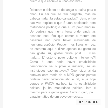
quem é que escreve ou nao escreve?
Debatam e deixem-se de lançar a toalha para o
chao. Eu sei que so têm garganta, mas na
cabeça nada. Ja estao cansados?! Bem, entao
nao vos explico o que é uma sociedade com
maturidade politica; o que é um povo maduro.
De certeza que numa terra onde ainda as
pessoas nao têm que comer e morem em
casebres nao pode haver maturidade de
nenhuma espécie. Peguem nos livros em vez
de estarem aqui a dizer apenas eu gosto ou
nao gosto. Ai, gostei deste post. E mais
nada!... E' este o povo culto e inteligente?!
Como é que pode haver estabilidade
democratica se o povo é instavel, se as
instituiçoes sao instaveis? Quer dizer ainda
estavas com medo de o MPD ganhar porque
poderia haver violência etc e tal, e ja hoje
porque o PAICV ganhou, ja ha estabilidade
politica, ja ha maturidade politica. Isto é
mesmo para a gente gozar. Corta o gajo, pa...
paradigmatico de um povo democrata.
RESPONDER