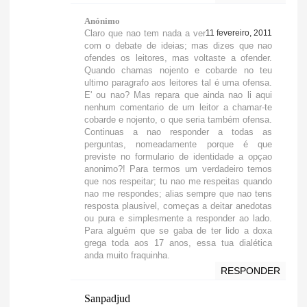
Anónimo
Claro que nao tem nada a ver
11 fevereiro, 2011
com o debate de ideias; mas dizes que nao
ofendes os leitores, mas voltaste a ofender.
Quando chamas nojento e cobarde no teu
ultimo paragrafo aos leitores tal é uma ofensa.
E' ou nao? Mas repara que ainda nao li aqui
nenhum comentario de um leitor a chamar-te
cobarde e nojento, o que seria também ofensa.
Continuas a nao responder a todas as
perguntas, nomeadamente porque é que
previste no formulario de identidade a opçao
anonimo?! Para termos um verdadeiro temos
que nos respeitar; tu nao me respeitas quando
nao me respondes; alias sempre que nao tens
resposta plausivel, começas a deitar anedotas
ou pura e simplesmente a responder ao lado.
Para alguém que se gaba de ter lido a doxa
grega toda aos 17 anos, essa tua dialética
anda muito fraquinha.
RESPONDER
Sanpadjud