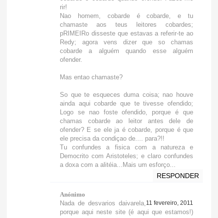
rir!
Nao homem, cobarde é cobarde, e tu
chamaste aos teus leitores cobardes;
pRIMEIRo disseste que estavas a referir-te ao
Redy; agora vens dizer que so chamas
cobarde a alguém quando esse alguém
ofender.
Mas entao chamaste?
So que te esqueces duma coisa; nao houve
ainda aqui cobarde que te tivesse ofendido;
Logo se nao foste ofendido, porque é que
chamas cobarde ao leitor antes dele de
ofender? E se ele ja é cobarde, porque é que
ele precisa da condiçao de.... para?!!
Tu confundes a fisica com a natureza e
Democrito com Aristoteles; e claro confundes
a doxa com a alitéia...Mais um esforço...
RESPONDER
Anónimo
Nada de desvarios daivarela,
11 fevereiro, 2011
porque aqui neste site (é aqui que estamos!)