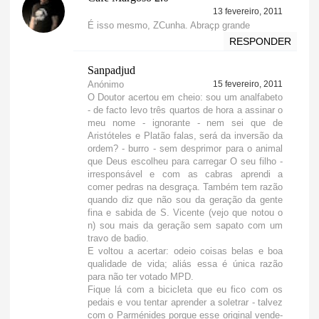
13 fevereiro, 2011
É isso mesmo, ZCunha. Abraçp grande
RESPONDER
Sanpadjud
Anónimo
15 fevereiro, 2011
O Doutor acertou em cheio: sou um analfabeto
- de facto levo três quartos de hora a assinar o
meu nome - ignorante - nem sei que de
Aristóteles e Platão falas, será da inversão da
ordem? - burro - sem desprimor para o animal
que Deus escolheu para carregar O seu filho -
irresponsável e com as cabras aprendi a
comer pedras na desgraça. Também tem razão
quando diz que não sou da geração da gente
fina e sabida de S. Vicente (vejo que notou o
n) sou mais da geração sem sapato com um
travo de badio.
E voltou a acertar: odeio coisas belas e boa
qualidade de vida; aliás essa é única razão
para não ter votado MPD.
Fique lá com a bicicleta que eu fico com os
pedais e vou tentar aprender a soletrar - talvez
com o Parménides porque esse original vende-