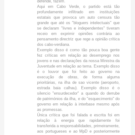
defende, fazem.
Aqui em Cabo Verde, o partido está tão
profundamente infiltrado em instituições
estatais que provoca um auto censura tão
grande que até os "bloguers intelectuais" que
se declaram "livres e independentes" tiveram
receio em exprimir opiniões contrária ao
pensamento directriz que rege a opinião crítica
dos cabo-verdiana.
Exemplo disso é como tão pouca boa gente
fez críticas em relação ao desemprego nos
jovens e nas declarações da nossa Ministra da
Juventude em relação ao tema. Exemplo disso
é o louvor que foi feito ao governo na
execução de obras, de forma alguma
prioritárias, na ilha de sao vicente (aeroporto,
estrada baia calhau). Exemplo disso é o
silencio "ensurdecedor" a quando do derrube
de patrimónios da ilha, e do "esquecimento" do
governo em relação à interbase mesmo após
as promessas.
Única crítica que foi falada e escrita foi em
relação à energia que rapidamente foi
transferida a responsabilidades, primeiramente,
aos portugueses e ao MpD e posteriormente