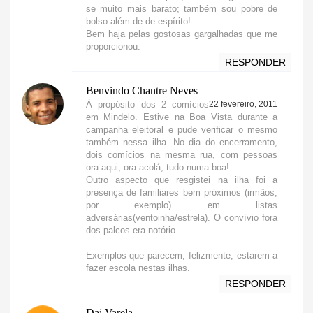
se muito mais barato; também sou pobre de
bolso além de de espírito!
Bem haja pelas gostosas gargalhadas que me
proporcionou.
RESPONDER
Benvindo Chantre Neves
À propósito dos 2 comícios
22 fevereiro, 2011
em Mindelo. Estive na Boa Vista durante a
campanha eleitoral e pude verificar o mesmo
também nessa ilha. No dia do encerramento,
dois comícios na mesma rua, com pessoas
ora aqui, ora acolá, tudo numa boa!
Outro aspecto que resgistei na ilha foi a
presença de familiares bem próximos (irmãos,
por exemplo) em listas
adversárias(ventoinha/estrela). O convívio fora
dos palcos era notório.
Exemplos que parecem, felizmente, estarem a
fazer escola nestas ilhas.
RESPONDER
Dai Varela