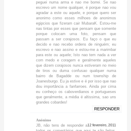
peguei numa arma e nao me borrei. Se nao
escrevo um nome qualquer, é porque nao vou
agradar a este ou aquele, e porque quero ser
anonimo como esses milhoes de anonimos
egipcios que fizeram cair MubaraK. Estou-me
nas tintas por esses que pensam que somente
porque colocam uma foto, pensam que
passam a ser corajosos. Eu faço o que eu
decido e nao recebo ordens de ninguém; eu
escrevo e nao assino e estou-me a marimbar
para este ou aquele; Isto nao tem nada a ver
com medo e coragem e geralmente aqueles
que dizem corajosos nunca estiveram no meio
de tiros ou duma confusao qualquer numa
bairro de Bagadde ou num township de
Joanesburgo. Eu ja estive e é por isso que nao
dou importância a fanfarroes. Ainda por cima
eu conheço os caboverdianos e portugueses
que geralmente, a média é altissima, sao uns
grandes cobardes!
RESPONDER
Anónimo
JB, não tens de responder a
12 fevereiro, 2011
todos os comentários que aqui te são feitos.