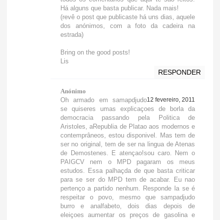
Há alguns que basta publicar. Nada mais!
(revê o post que publicaste há uns dias, aquele
dos anónimos, com a foto da cadeira na
estrada)
Bring on the good posts!
Lis
RESPONDER
Anónimo
Oh armado em samapdjudo
12 fevereiro, 2011
se quiseres umas explicaçoes de borla da
democracia passando pela Politica de
Aristoles, aRepublia de Platao aos modernos e
contemprâneos, estou disponivel. Mas tem de
ser no original, tem de ser na lingua de Atenas
de Demostenes. E atençao!sou caro. Nem o
PAIGCV nem o MPD pagaram os meus
estudos. Essa palhaçda de que basta criticar
para se ser do MPD tem de acabar. Eu nao
pertenço a partido nenhum. Responde la se é
respeitar o povo, mesmo que sampadjudo
burro e analfabeto, dois dias depois de
eleiçoes aumentar os preços de gasolina e