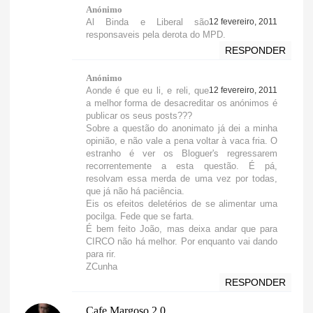
Anónimo
Al Binda e Liberal são
12 fevereiro, 2011
responsaveis pela derota do MPD.
RESPONDER
Anónimo
Aonde é que eu li, e reli, que
12 fevereiro, 2011
a melhor forma de desacreditar os anónimos é
publicar os seus posts???
Sobre a questão do anonimato já dei a minha
opinião, e não vale a pena voltar à vaca fria. O
estranho é ver os Bloguer's regressarem
recorrentemente a esta questão. É pá,
resolvam essa merda de uma vez por todas,
que já não há paciência.
Eis os efeitos deletérios de se alimentar uma
pocilga. Fede que se farta.
É bem feito João, mas deixa andar que para
CIRCO não há melhor. Por enquanto vai dando
para rir.
ZCunha
RESPONDER
Cafe Margoso 2.0