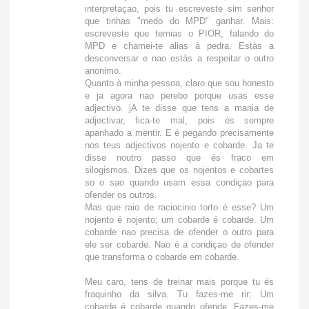
interpretaçao, pois tu escreveste sim senhor
que tinhas "medo do MPD" ganhar. Mais:
escreveste que temias o PIOR, falando do
MPD e chamei-te alias à pedra. Estàs a
desconversar e nao estàs a respeitar o outro
anonimo.
Quanto à minha pessoa, claro que sou honesto
e ja agora nao perebo porque usas esse
adjectivo. jA te disse que tens a mania de
adjectivar, fica-te mal, pois és sempre
apanhado a mentir. E é pegando precisamente
nos teus adjectivos nojento e cobarde. Ja te
disse noutro passo que és fraco em
silogismos. Dizes que os nojentos e cobartes
so o sao quando usam essa condiçao para
ofender os outros.
Mas que raio de raciocinio torto é esse? Um
nojento é nojento; um cobarde é cobarde. Um
cobarde nao precisa de ofender o outro para
ele ser cobarde. Nao é a condiçao de ofender
que transforma o cobarde em cobarde.
Meu caro, tens de treinar mais porque tu és
fraquinho da silva. Tu fazes-me rir; Um
cobarde é cobarde quando ofende. Fazes-me