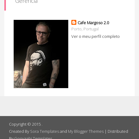
Gerência
Cafe Margoso 2.0
Porto, Portugal
Ver o meu perfil completo
Copyright © 2015
.
Created By
Sora Templates
and
My Blogger Themes
| Distributed
By
Gooyaabi Templates