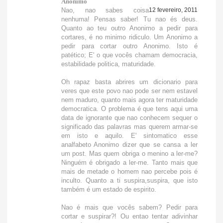
Anónimo
Nao, nao sabes coisa
12 fevereiro, 2011
nenhuma! Pensas saber! Tu nao és deus.
Quanto ao teu outro Anonimo a pedir para
cortares, é no minimo ridiculo. Um Anonimo a
pedir para cortar outro Anonimo. Isto é
patético; E' o que vocês chamam democracia,
estabilidade politica, maturidade.
Oh rapaz basta abrires um dicionario para
veres que este povo nao pode ser nem estavel
nem maduro, quanto mais agora ter maturidade
democratica. O problema é que tens aqui uma
data de ignorante que nao conhecem sequer o
significado das palavras mas querem armar-se
em isto e aquilo. E' sintomatico esse
analfabeto Anonimo dizer que se cansa a ler
um post. Mas quem obriga o menino a ler-me?
Ninguém é obrigado a ler-me. Tanto mais que
mais de metade o homem nao percebe pois é
inculto. Quanto a ti suspira,suspira, que isto
também é um estado de espirito.
Nao é mais que vocês sabem? Pedir para
cortar e suspirar?! Ou entao tentar adivinhar