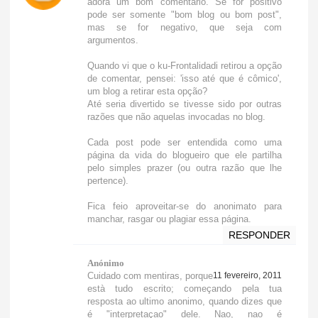
adora um bom comentário. Se for positivo
pode ser somente "bom blog ou bom post",
mas se for negativo, que seja com
argumentos.
Quando vi que o ku-Frontalidadi retirou a opção
de comentar, pensei: 'isso até que é cômico',
um blog a retirar esta opção?
Até seria divertido se tivesse sido por outras
razões que não aquelas invocadas no blog.
Cada post pode ser entendida como uma
página da vida do blogueiro que ele partilha
pelo simples prazer (ou outra razão que lhe
pertence).
Fica feio aproveitar-se do anonimato para
manchar, rasgar ou plagiar essa página.
RESPONDER
Anónimo
Cuidado com mentiras, porque
11 fevereiro, 2011
està tudo escrito; começando pela tua
resposta ao ultimo anonimo, quando dizes que
é "interpretaçao" dele. Nao, nao é