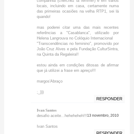
companhia (cherchez la femme!) e em vários
locais, incluindo em casa, certamente numa
das primeiras ocasiões na velha RTP1, sei lá
quando!
mas poderei citar uma das mais recentes
referências a "Casablanca", utilizado por
Helena Langrouva no Colóquio Internacional
"Transcendências no feminino", promovido por
João Cruz Alves e pela Fundação CulturSintra,
na Quinta da Regaleira!!
estou ainda em condições ditosas de afirmar
que já utilizei a frase em apreço!!!
margos'Abraço
;_)))
RESPONDER
Ivan Santos
desafio aceite...heheheheh!!!
13 novembro, 2010
Ivan Santos
RESPONDER