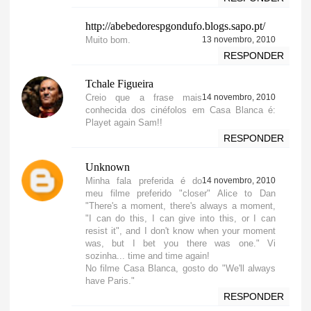
http://abebedorespgondufo.blogs.sapo.pt/
Muito bom.
13 novembro, 2010
RESPONDER
Tchale Figueira
Creio que a frase mais
14 novembro, 2010
conhecida dos cinéfolos em Casa Blanca é:
Playet again Sam!!
RESPONDER
Unknown
Minha fala preferida é do
14 novembro, 2010
meu filme preferido "closer" Alice to Dan
"There's a moment, there's always a moment,
"I can do this, I can give into this, or I can
resist it", and I don't know when your moment
was, but I bet you there was one." Vi
sozinha... time and time again!
No filme Casa Blanca, gosto do "We'll always
have Paris."
RESPONDER