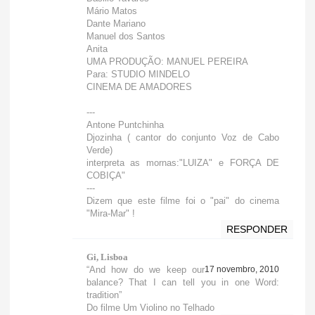
Mário Matos
Dante Mariano
Manuel dos Santos
Anita
UMA PRODUÇÃO: MANUEL PEREIRA
Para: STUDIO MINDELO
CINEMA DE AMADORES
---
Antone Puntchinha
Djozinha ( cantor do conjunto Voz de Cabo
Verde)
interpreta as mornas:"LUIZA" e FORÇA DE
COBIÇA"
---
Dizem que este filme foi o "pai" do cinema
"Mira-Mar" !
RESPONDER
Gi, Lisboa
“And how do we keep our
17 novembro, 2010
balance? That I can tell you in one Word:
tradition”
Do filme Um Violino no Telhado