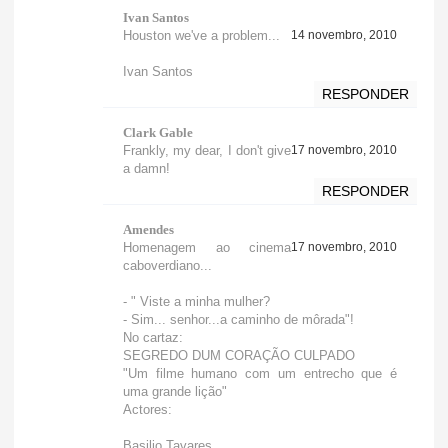
Ivan Santos
Houston we've a problem...
14 novembro, 2010
Ivan Santos
RESPONDER
Clark Gable
Frankly, my dear, I don't give
17 novembro, 2010
a damn!
RESPONDER
Amendes
Homenagem ao cinema
17 novembro, 2010
caboverdiano...
- " Viste a minha mulher?
- Sim... senhor...a caminho de môrada"!
No cartaz:
SEGREDO DUM CORAÇÃO CULPADO
"Um filme humano com um entrecho que é
uma grande lição"
Actores:
Basilio Tavares