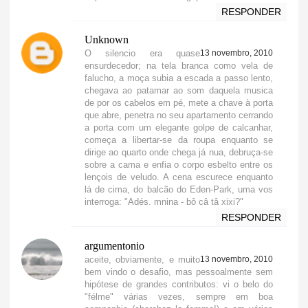
RESPONDER
Unknown
O silencio era quase
13 novembro, 2010
ensurdecedor; na tela branca como vela de
falucho, a moça subia a escada a passo lento,
chegava ao patamar ao som daquela musica
de por os cabelos em pé, mete a chave à porta
que abre, penetra no seu apartamento cerrando
a porta com um elegante golpe de calcanhar,
começa a libertar-se da roupa enquanto se
dirige ao quarto onde chega já nua, debruça-se
sobre a cama e enfia o corpo esbelto entre os
lençois de veludo. A cena escurece enquanto
lá de cima, do balcão do Eden-Park, uma vos
interroga: "Adés. mnina - bô câ tâ xixi?"
RESPONDER
argumentonio
aceite, obviamente, e muito
13 novembro, 2010
bem vindo o desafio, mas pessoalmente sem
hipótese de grandes contributos: vi o belo do
"félme" várias vezes, sempre em boa