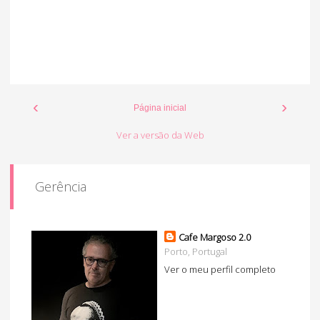
‹
›
Página inicial
Ver a versão da Web
Gerência
Cafe Margoso 2.0
Porto, Portugal
Ver o meu perfil completo